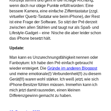
Konzept stimmt und geht in die richtige Richtung,
wenn doch nur obige Punkte erfüllt würden: Eine
bessere Kamera, eine einfache Zifferntastatur (zzgl.
virtueller Quertz-Tastatur wie beim iPhone), der Rest
ist eine Frage der Software. So sitzt der Pré derzeit
zwischen allen Stühlen und taugt nur als Spaß- und
Lifestyle-Gadget – eine Nische die aber leider schon
das iPhone besetzt hält.
Update:
Man kann es Unzurechnungsfähigkeit nennen oder
Fanboytum: Ich habe den Pré einfach gebraucht
wieder ersteigert. Die
Gründe im anderen Blogpost
und meine emotionale(!) Verbundenheit(!!) zu diesem
Gerät(!!!) waren wohl stärker. Ich weiß jetzt, wie sich
iPhone-Besitzer fühlen müssen. Immerhin kann ich
mich jetzt damit rausreden, einen kleinen
Differenzgewinn gemacht zu haben.