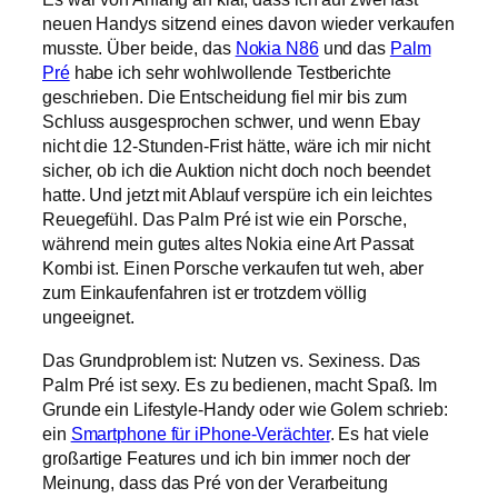
neuen Handys sitzend eines davon wieder verkaufen
musste. Über beide, das
Nokia N86
und das
Palm
Pré
habe ich sehr wohlwollende Testberichte
geschrieben. Die Entscheidung fiel mir bis zum
Schluss ausgesprochen schwer, und wenn Ebay
nicht die 12-Stunden-Frist hätte, wäre ich mir nicht
sicher, ob ich die Auktion nicht doch noch beendet
hatte. Und jetzt mit Ablauf verspüre ich ein leichtes
Reuegefühl. Das Palm Pré ist wie ein Porsche,
während mein gutes altes Nokia eine Art Passat
Kombi ist. Einen Porsche verkaufen tut weh, aber
zum Einkaufenfahren ist er trotzdem völlig
ungeeignet.
Das Grundproblem ist: Nutzen vs. Sexiness. Das
Palm Pré ist sexy. Es zu bedienen, macht Spaß. Im
Grunde ein Lifestyle-Handy oder wie Golem schrieb:
ein
Smartphone für iPhone-Verächter
. Es hat viele
großartige Features und ich bin immer noch der
Meinung, dass das Pré von der Verarbeitung