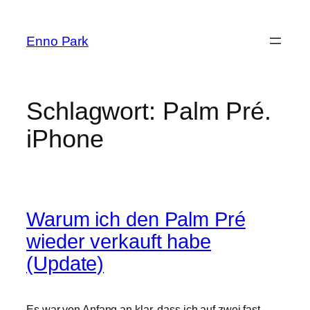
Zum
Inhalt
Enno Park
springen
Schlagwort:
Palm Pré.
iPhone
Warum ich den Palm Pré
wieder verkauft habe
(Update)
Es war von Anfang an klar, dass ich auf zwei fast