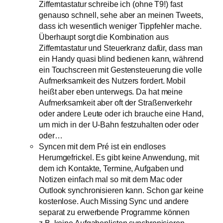
Zifferntastatur schreibe ich (ohne T9!) fast
genauso schnell, sehe aber an meinen Tweets,
dass ich wesentlich weniger Tippfehler mache.
Überhaupt sorgt die Kombination aus
Zifferntastatur und Steuerkranz dafür, dass man
ein Handy quasi blind bedienen kann, während
ein Touchscreen mit Gestensteuerung die volle
Aufmerksamkeit des Nutzers fordert. Mobil
heißt aber eben unterwegs. Da hat meine
Aufmerksamkeit aber oft der Straßenverkehr
oder andere Leute oder ich brauche eine Hand,
um mich in der U-Bahn festzuhalten oder oder
oder…
Syncen mit dem Pré ist ein endloses
Herumgefrickel. Es gibt keine Anwendung, mit
dem ich Kontakte, Termine, Aufgaben und
Notizen einfach mal so mit dem Mac oder
Outlook synchronisieren kann. Schon gar keine
kostenlose. Auch Missing Sync und andere
separat zu erwerbende Programme können
z.B. keine Aufgabenlisten synchronisieren.