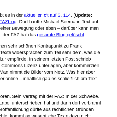
bt es in der
aktuellen c’t auf S. 114
. (
Update:
FAZblog
. Dort häufte Michael Seemann Text auf
au einer Bewegung oder eben – darüber kann man
on der FAZ hat das
gesamte Blog gelöscht
.
einen sehr schönen Kontrapunkt zu Frank
Texte widersprachen zum Teil sehr dem, was die
ltur empfinde. In seinem letzten Post schrieb
tive-Commons-Lizenz unterlagen, aber kommerziell
: Man nimmt die Bilder vom Netz. Was hier aber
 online – inhaltlich gab es schließlich am Text
rloren. Sein Vertrag mit der FAZ: In der Schwebe.
Label unterschrieben hat und dann dort verbrannt
eröffentlichung dürfte aus rechtlichen Gründen
chte, kommt an wesentliche Texte dazu nicht