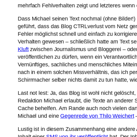
mehrfach Fehlverhalten zeigt und letzteres wenn
Dass Michael seinen Text nochmal (ohne Bilder!) 
geführt, dass das Blog CTRLverlust vom Netz ge
Fehler möglichst schnell und einfach zu korrigier
Verhalten gewesen – schließlich hatte am Text s
Kluft
zwischen Journalismus und Bloggerei – oder e
veröffentlichen zu dürfen, wenn ein Verantwortlich
Vernünftiges, sachliches und menschliches Mitein
nach in einem solchen Missverhältnis, das ich per
Schirrmacher selber nichts damit zu tun hatte, wi
Last not lest: Ja, das Blog ist wohl nicht gelösch
Redaktion Michael erlaubt, die Texte an anderer 
Cache behelfen. Am Rande auch noch vielen dank
Michael und eine
Gegenrede von Thilo Weichert
–
Lustig ist in diesem Zusammenhang eine andere Ar
Inhalt einer
SMS von ihr veröffentlicht
hat. Der In