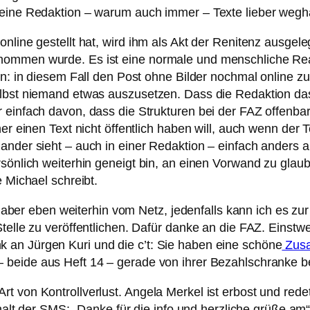
 eine Redaktion – warum auch immer – Texte lieber wegha
online gestellt hat, wird ihm als Akt der Renitenz ausge
nommen wurde. Es ist eine normale und menschliche Rea
en: in diesem Fall den Post ohne Bilder nochmal online z
elbst niemand etwas auszusetzen. Dass die Redaktion das 
infach davon, dass die Strukturen bei der FAZ offenbar a
er einen Text nicht öffentlich haben will, auch wenn der T
ander sieht – auch in einer Redaktion – einfach anders 
sönlich weiterhin geneigt bin, an einen Vorwand zu glaub
e Michael schreibt.
t, aber eben weiterhin vom Netz, jedenfalls kann ich es zu
Stelle zu veröffentlichen. Dafür danke an die FAZ. Einst
 an Jürgen Kuri und die c’t: Sie haben eine schöne
Zusa
 beide aus Heft 14 – gerade von ihrer Bezahlschranke be
t von Kontrollverlust. Angela Merkel ist erbost und redet
halt der SMS: „Danke für die info und herzliche grüße am