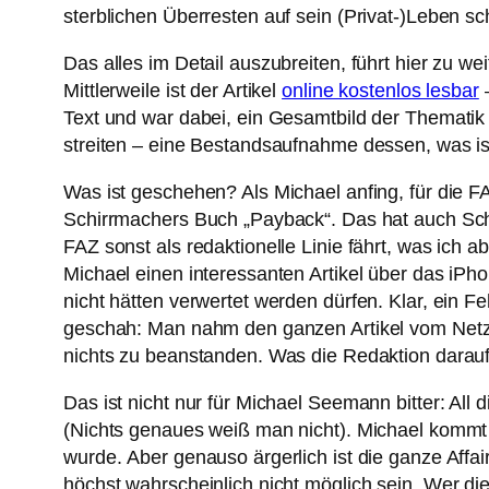
sterblichen Überresten auf sein (Privat-)Leben sc
Das alles im Detail auszubreiten, führt hier zu w
Mittlerweile ist der Artikel
online kostenlos lesbar
–
Text und war dabei, ein Gesamtbild der Thematik
streiten – eine Bestandsaufnahme dessen, was ist
Was ist geschehen? Als Michael anfing, für die F
Schirrmachers Buch „Payback“. Das hat auch Sch
FAZ sonst als redaktionelle Linie fährt, was ich 
Michael einen interessanten Artikel über das iPh
nicht hätten verwertet werden dürfen. Klar, ein 
geschah: Man nahm den ganzen Artikel vom Netz. Wa
nichts zu beanstanden. Was die Redaktion daraufh
Das ist nicht nur für Michael Seemann bitter: All 
(Nichts genaues weiß man nicht). Michael kommt m
wurde. Aber genauso ärgerlich ist die ganze Affai
höchst wahrscheinlich nicht möglich sein. Wer di