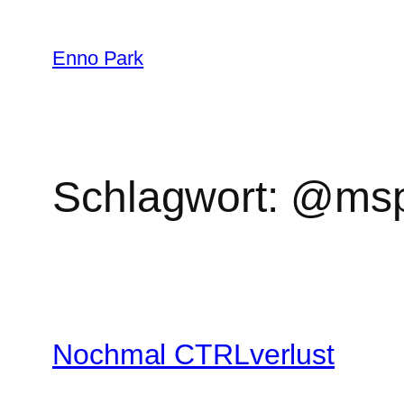
Zum
Inhalt
Enno Park
springen
Schlagwort:
@msp
Nochmal CTRLverlust