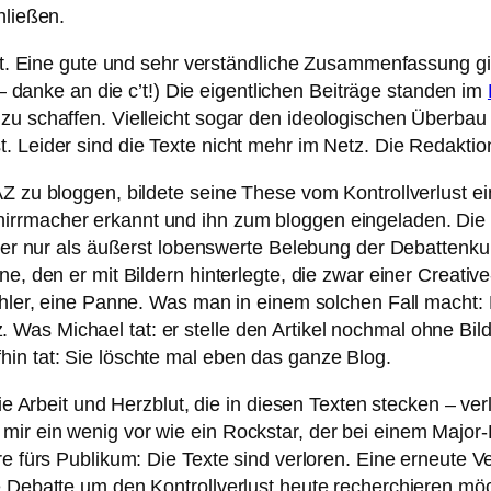
hließen.
eit. Eine gute und sehr verständliche Zusammenfassung gi
 danke an die c’t!) Die eigentlichen Beiträge standen im
 zu schaffen. Vielleicht sogar den ideologischen Überb
. Leider sind die Texte nicht mehr im Netz. Die Redakti
AZ zu bloggen, bildete seine These vom Kontrollverlust 
irrmacher erkannt und ihn zum bloggen eingeladen. Die 
aber nur als äußerst lobenswerte Belebung der Debattenku
one, den er mit Bildern hinterlegte, die zwar einer Crea
Fehler, eine Panne. Was man in einem solchen Fall macht
s Michael tat: er stelle den Artikel nochmal ohne Bilder
in tat: Sie löschte mal eben das ganze Blog.
die Arbeit und Herzblut, die in diesen Texten stecken – ve
ir ein wenig vor wie ein Rockstar, der bei einem Major-
re fürs Publikum: Die Texte sind verloren. Eine erneute V
e Debatte um den Kontrollverlust heute recherchieren mö