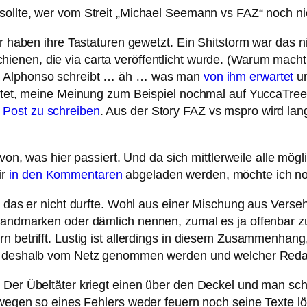
 sollte, wer vom Streit „Michael Seemann vs FAZ“ noch n
er haben ihre Tastaturen gewetzt. Ein Shitstorm war das ni
hienen, die via carta veröffentlicht wurde. (Warum macht 
n Alphonso schreibt … äh … was man
von ihm erwartet
un
chtet, meine Meinung zum Beispiel nochmal auf YuccaTree
 Post zu schreiben
. Aus der Story FAZ vs mspro wird la
on, was hier passiert. Und da sich mittlerweile alle mö
ir
in den Kommentaren
abgeladen werden, möchte ich no
t, das er nicht durfte. Wohl aus einer Mischung aus Vers
brandmarken oder dämlich nennen, zumal es ja offenbar 
n betrifft. Lustig ist allerdings in diesem Zusammenhang
kel deshalb vom Netz genommen werden und welcher Reda
: Der Übeltäter kriegt einen über den Deckel und man sc
n wegen so eines Fehlers weder feuern noch seine Texte lö