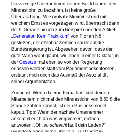
Dass einige Unternehmen keinen Bock haben, den
Mindestlohn zu bezahlen, ist keine große
Überraschung. Wie groß ihr Mimimi ist und mit
welchem Ernst es vorgetragen wird, überrascht dann
doch. Gerade bin ich zum Beispiel über den Artikel
„
Generation Kein Praktikum
“ von Florian Nöll
gestoßen, der offenbar ziemlich sauer auf die
Bundesregierung ist. Abgesehen davon, dass der
gute Mann wohl glaubt, wir leben in einer Diktatur, in
der
Gesetze
mal eben so von der Regierung
erlassen werden statt vom Parlament beschlossen,
erstaunt mich doch das Ausmaß der Asozialität
seiner Argumentation.
Zunächst: Wenn du eine Firma hast und deinen
Mitarbeitern nichtmal den Mindestlohn von 8,50 € die
Stunde zahlen kannst, ist dein Businessmodell
kaputt. Tipp: Wenn der nächste Unternehmer
ankommt euch da was vorjammert, einfach
antworten: „Oh,
so schlecht
läuft dein Laden?“
Gründer klagen gerne über die „Zustände“ in