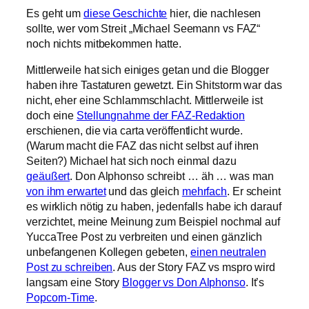
Es geht um
diese Geschichte
hier, die nachlesen
sollte, wer vom Streit „Michael Seemann vs FAZ“
noch nichts mitbekommen hatte.
Mittlerweile hat sich einiges getan und die Blogger
haben ihre Tastaturen gewetzt. Ein Shitstorm war das
nicht, eher eine Schlammschlacht. Mittlerweile ist
doch eine
Stellungnahme der FAZ-Redaktion
erschienen, die via carta veröffentlicht wurde.
(Warum macht die FAZ das nicht selbst auf ihren
Seiten?) Michael hat sich noch einmal dazu
geäußert
. Don Alphonso schreibt … äh … was man
von ihm erwartet
und das gleich
mehrfach
. Er scheint
es wirklich nötig zu haben, jedenfalls habe ich darauf
verzichtet, meine Meinung zum Beispiel nochmal auf
YuccaTree Post zu verbreiten und einen gänzlich
unbefangenen Kollegen gebeten,
einen neutralen
Post zu schreiben
. Aus der Story FAZ vs mspro wird
langsam eine Story
Blogger vs Don Alphonso
. It’s
Popcorn-Time
.