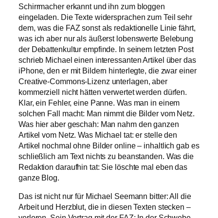
Schirrmacher erkannt und ihn zum bloggen
eingeladen. Die Texte widersprachen zum Teil sehr
dem, was die FAZ sonst als redaktionelle Linie fährt,
was ich aber nur als äußerst lobenswerte Belebung
der Debattenkultur empfinde. In seinem letzten Post
schrieb Michael einen interessanten Artikel über das
iPhone, den er mit Bildern hinterlegte, die zwar einer
Creative-Commons-Lizenz unterlagen, aber
kommerziell nicht hätten verwertet werden dürfen.
Klar, ein Fehler, eine Panne. Was man in einem
solchen Fall macht: Man nimmt die Bilder vom Netz.
Was hier aber geschah: Man nahm den ganzen
Artikel vom Netz. Was Michael tat: er stelle den
Artikel nochmal ohne Bilder online – inhaltlich gab es
schließlich am Text nichts zu beanstanden. Was die
Redaktion daraufhin tat: Sie löschte mal eben das
ganze Blog.
Das ist nicht nur für Michael Seemann bitter: All die
Arbeit und Herzblut, die in diesen Texten stecken –
verloren. Sein Vertrag mit der FAZ: In der Schwebe.