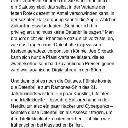
Ganz anders die teuere Uhr. Sie war schon immer
ein Statussymbol, das selbst in der Variante der
fetten Rolex dezent im Ärmel verschwinden kann. In
der sozialen Hackordnung könnte die Apple Watch in
Zukunft in etwa bedeuten: „Seht her, ich bin
privilegiert und muss keine Datenbrille tragen.“ Man
braucht nicht viel Phantasie dazu, sich vorzustellen,
wie das Tragen einer Datenbrille in gewissen
Kreisen geradezu verpönt sein könnte. Joe Sixpack
kann sich nur die Plastikvariante leisten, die es
zweifelsohne sehr bald zu ähnlichen Preisen geben
wird wie japanische Digitaluhren in den 80ern.
Und dann gibt es noch die Outlaws. Für sie könnte
die Datenbrille zum Ramones-Shirt des 21.
Jahrhunderts werden. Ein paar Künstler, Literaten
und Intellektuelle – bzw. ihre Entsprechung in der
Nerdkultur, also ein paar Hacker und Cyberpunks –
könnten diese Datenbrillen als Assesoir tragen, um
ihre Intellektualität zu unterstreichen – ähnlich wie
früher schon bei klassischen Brillen.