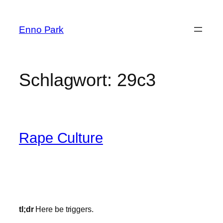
Zum
Inhalt
Enno Park
springen
Schlagwort:
29c3
Rape Culture
tl;dr
Here be triggers.