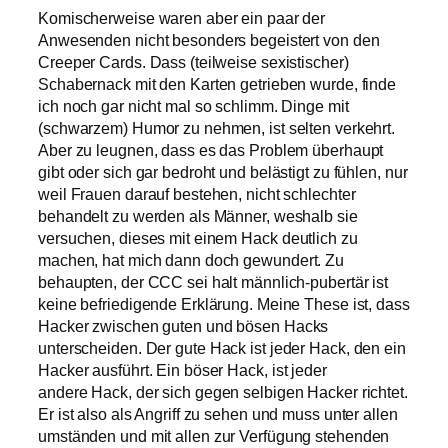
Komischerweise waren aber ein paar der
Anwesenden nicht besonders begeistert von den
Creeper Cards. Dass (teilweise sexistischer)
Schabernack mit den Karten getrieben wurde, finde
ich noch gar nicht mal so schlimm. Dinge mit
(schwarzem) Humor zu nehmen, ist selten verkehrt.
Aber zu leugnen, dass es das Problem überhaupt
gibt oder sich gar bedroht und belästigt zu fühlen, nur
weil Frauen darauf bestehen, nicht schlechter
behandelt zu werden als Männer, weshalb sie
versuchen, dieses mit einem
Hack
deutlich zu
machen, hat mich dann doch
gewundert
. Zu
behaupten, der CCC sei halt männlich-pubertär ist
keine befriedigende Erklärung. Meine These ist, dass
Hacker zwischen guten und bösen
Hacks
unterscheiden. Der gute
Hack
ist jeder
Hack
, den ein
Hacker ausführt. Ein böser
Hack
, ist jeder
andere
Hack
, der sich gegen selbigen Hacker richtet.
Er ist also als Angriff zu sehen und muss unter allen
umständen
und mit allen zur Verfügung stehenden