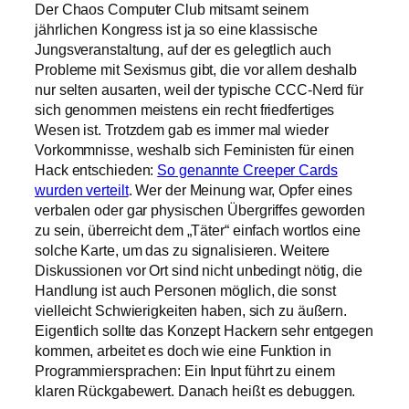
Der Chaos Computer Club mitsamt seinem
jährlichen Kongress ist ja so eine klassische
Jungsveranstaltung
, auf der es
gelegtlich
auch
Probleme mit Sexismus gibt, die vor allem deshalb
nur selten ausarten, weil der typische CCC-
Nerd
für
sich genommen meistens ein recht friedfertiges
Wesen ist. Trotzdem gab es immer mal wieder
Vorkommnisse, weshalb sich
Feministen
für einen
Hack
entschieden:
So genannte
Creeper
Cards
wurden verteilt
. Wer der Meinung war, Opfer eines
verbalen oder gar physischen
Übergriffes
geworden
zu sein, überreicht dem „Täter“ einfach wortlos eine
solche Karte, um das zu signalisieren. Weitere
Diskussionen vor Ort sind nicht unbedingt nötig, die
Handlung ist auch Personen möglich, die sonst
vielleicht Schwierigkeiten haben, sich zu äußern.
Eigentlich sollte das Konzept Hackern sehr entgegen
kommen, arbeitet es doch wie eine Funktion in
Programmiersprachen: Ein
Input
führt zu einem
klaren Rückgabewert. Danach heißt es debuggen.