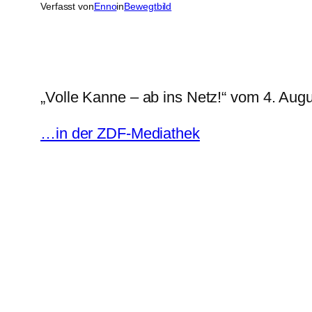
Verfasst von
Enno
in
Bewegtbild
„Volle Kanne – ab ins Netz!“ vom 4. Aug
…in der ZDF-Mediathek