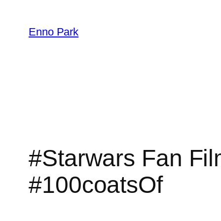
Zum
Inhalt
Enno Park
springen
#Starwars Fan Fi
#100coatsOf