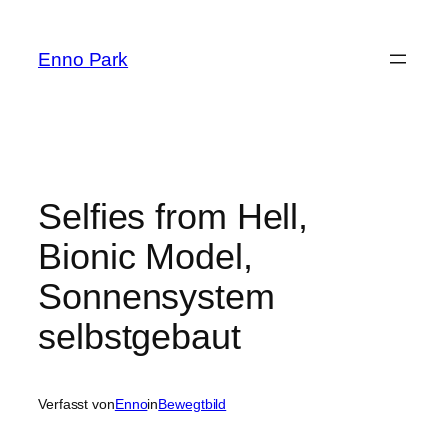
Zum
Inhalt
Enno Park
springen
Selfies from Hell,
Bionic Model,
Sonnensystem
selbstgebaut
Verfasst von
Enno
in
Bewegtbild