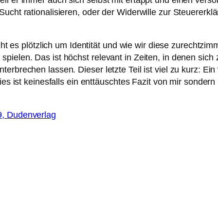
il er immer auch sich selbst mit ertappt und einen versöh
ucht rationalisieren, oder der Widerwille zur Steuererkl
 geht es plötzlich um Identität und wie wir diese zurecht
pielen. Das ist höchst relevant in Zeiten, in denen sic
erbrechen lassen. Dieser letzte Teil ist viel zu kurz: Ein
dies ist keinesfalls ein enttäuschtes Fazit von mir sonde
9, Dudenverlag