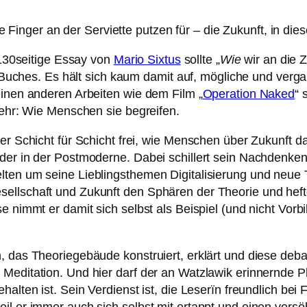
 Finger an der Serviette putzen für – die Zukunft, in die
d 130seitige Essay von
Mario Sixtus
sollte „
Wie
wir an die 
des Buches. Es hält sich kaum damit auf, mögliche und ve
einen anderen Arbeiten wie dem Film „
Operation Naked
“ 
mehr: Wie Menschen sie begreifen.
er Schicht für Schicht frei, wie Menschen über Zukunft d
der in der Postmoderne. Dabei schillert sein Nachdenken
ten um seine Lieblingsthemen Digitalisierung und neue Te
llschaft und Zukunft den Sphären der Theorie und heftet 
e nimmt er damit sich selbst als Beispiel (und nicht Vorbi
 das Theoriegebäude konstruiert, erklärt und diese debatt
 Meditation. Und hier darf der an Watzlawik erinnernde 
halten ist. Sein Verdienst ist, die Leserïn freundlich be