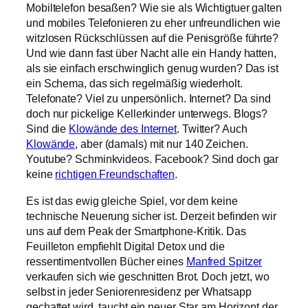
Mobiltelefon besaßen? Wie sie als Wichtigtuer galten
und mobiles Telefonieren zu eher unfreundlichen wie
witzlosen Rückschlüssen auf die Penisgröße führte?
Und wie dann fast über Nacht alle ein Handy hatten,
als sie einfach erschwinglich genug wurden? Das ist
ein Schema, das sich regelmäßig wiederholt.
Telefonate? Viel zu unpersönlich. Internet? Da sind
doch nur pickelige Kellerkinder unterwegs. Blogs?
Sind die
Klowände des Internet
. Twitter? Auch
Klowände
, aber (damals) mit nur 140 Zeichen.
Youtube? Schminkvideos. Facebook? Sind doch gar
keine
richtigen Freundschaften
.
Es ist das ewig gleiche Spiel, vor dem keine
technische Neuerung sicher ist. Derzeit befinden wir
uns auf dem Peak der Smartphone-Kritik. Das
Feuilleton empfiehlt Digital Detox und die
ressentimentvollen Bücher eines
Manfred Spitzer
verkaufen sich wie geschnitten Brot. Doch jetzt, wo
selbst in jeder Seniorenresidenz per Whatsapp
gechattet wird, taucht ein neuer Star am Horizont der