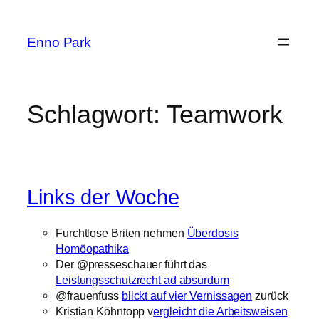
Zum
Inhalt
Enno Park
springen
Schlagwort:
Teamwork
Links der Woche
Furchtlose Briten nehmen
Überdosis
Homöopathika
Der @presseschauer führt das
Leistungsschutzrecht ad absurdum
@frauenfuss
blickt auf vier Vernissagen
zurück
Kristian Köhntopp v
ergleicht die Arbeitsweisen