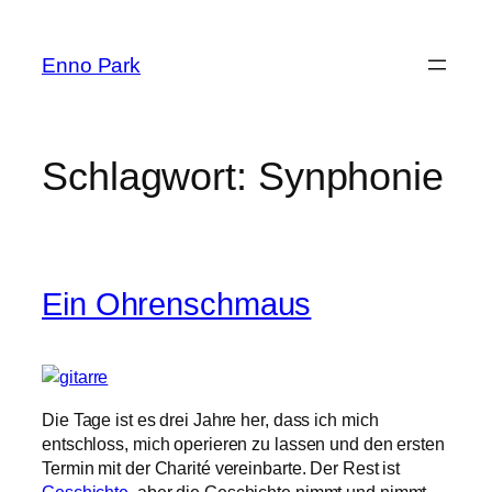
Zum
Inhalt
Enno Park
springen
Schlagwort:
Synphonie
Ein Ohrenschmaus
Die Tage ist es drei Jahre her, dass ich mich
entschloss, mich operieren zu lassen und den ersten
Termin mit der Charité vereinbarte. Der Rest ist
Geschichte
, aber die Geschichte nimmt und nimmt