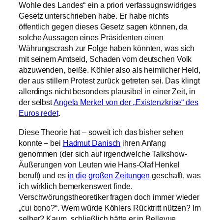
Wohle des Landes“ ein a priori verfassugnswidriges
Gesetz unterschrieben habe. Er habe nichts
öffentlich gegen dieses Gesetz sagen können, da
solche Aussagen eines Präsidenten einen
Währungscrash zur Folge haben könnten, was sich
mit seinem Amtseid, Schaden vom deutschen Volk
abzuwenden, beiße. Köhler also als heimlicher Held,
der aus stillem Protest zurück getreten sei. Das klingt
allerdings nicht besonders plausibel in einer Zeit, in
der selbst
Angela Merkel von der „Existenzkrise“ des
Euros redet
.
Diese Theorie hat – soweit ich das bisher sehen
konnte – bei
Hadmut Danisch
ihren Anfang
genommen (der sich auf irgendwelche Talkshow-
Äußerungen von Leuten wie Hans-Olaf Henkel
beruft) und es
in die großen Zeitungen
geschafft, was
ich wirklich bemerkenswert finde.
Verschwörungstheoretiker fragen doch immer wieder
„cui bono?“. Wem würde Köhlers Rücktritt nützen? Im
selber? Kaum, schließlich hätte er in Bellevue