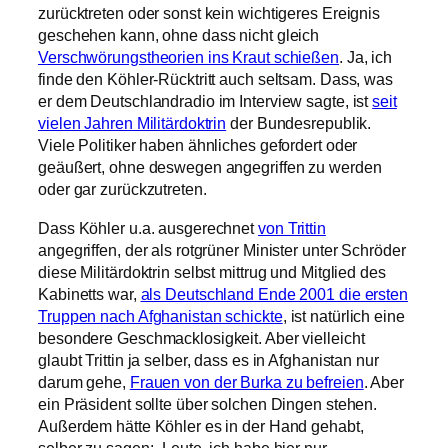
zurücktreten oder sonst kein wichtigeres Ereignis
geschehen kann, ohne dass nicht gleich
Verschwörungstheorien ins Kraut schießen
. Ja, ich
finde den Köhler-Rücktritt auch seltsam. Dass, was
er dem Deutschlandradio im Interview sagte, ist
seit
vielen Jahren Militärdoktrin
der Bundesrepublik.
Viele Politiker haben ähnliches gefordert oder
geäußert, ohne deswegen angegriffen zu werden
oder gar zurückzutreten.
Dass Köhler u.a. ausgerechnet
von Trittin
angegriffen, der als rotgrüner Minister unter Schröder
diese Militärdoktrin selbst mittrug und Mitglied des
Kabinetts war,
als Deutschland Ende 2001 die ersten
Truppen nach Afghanistan schickte
, ist natürlich eine
besondere Geschmacklosigkeit. Aber vielleicht
glaubt Trittin ja selber, dass es in Afghanistan nur
darum gehe,
Frauen von der Burka zu befreien
. Aber
ein Präsident sollte über solchen Dingen stehen.
Außerdem hätte Köhler es in der Hand gehabt,
selber zu sagen: „Leute, ich habe hier nur