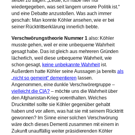
wiedergegeben, was seit langem unsere Politik ist.“
und eine Debatte anzustoßen. Was auch immer
geschah: Man konnte Köhler ansehen, wie er bei
seiner Rücktrittserklärung innerlich bebte.
Verschwörungstheorie Nummer 1
also: Köhler
musste gehen, weil er eine unbequeme Wahrheit
gesagt habe. Das ist gleich aus mehreren Gründen
lächerlich, weil diese unbequeme Wahrheit, wie
schon gesagt,
keine unbekannte Wahrheit
ist.
Außerdem hatte Köhler seine Aussagen ja bereits
als
„nicht so gemeint“ dementieren
lassen.
Angenommen, eine dunkle Verschwörergruppe –
vielleicht die CIA?
– möchte uns die Wahrheit über
den Afghanistan-Krieg vorenthalten. Welches
Druckmittel sollte sie Köhler gegenüber gehabt
haben und vor allem, was hat sie mit seinem Rücktritt
gewonnen? Im Sinne einer solchen Verschwörung
wäre doch dieses Dementi zusammen mit einem in
Zukunft unauffällig weiter präsidierenden Köhler