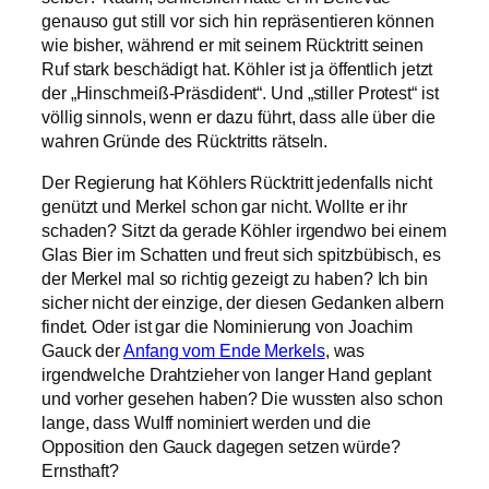
genauso gut still vor sich hin repräsentieren können
wie bisher, während er mit seinem Rücktritt seinen
Ruf stark beschädigt hat. Köhler ist ja öffentlich jetzt
der „Hinschmeiß-Präsdident“. Und „stiller Protest“ ist
völlig sinnols, wenn er dazu führt, dass alle über die
wahren Gründe des Rücktritts rätseln.
Der Regierung hat Köhlers Rücktritt jedenfalls nicht
genützt und Merkel schon gar nicht. Wollte er ihr
schaden? Sitzt da gerade Köhler irgendwo bei einem
Glas Bier im Schatten und freut sich spitzbübisch, es
der Merkel mal so richtig gezeigt zu haben? Ich bin
sicher nicht der einzige, der diesen Gedanken albern
findet. Oder ist gar die Nominierung von Joachim
Gauck der
Anfang vom Ende Merkels
, was
irgendwelche Drahtzieher von langer Hand geplant
und vorher gesehen haben? Die wussten also schon
lange, dass Wulff nominiert werden und die
Opposition den Gauck dagegen setzen würde?
Ernsthaft?