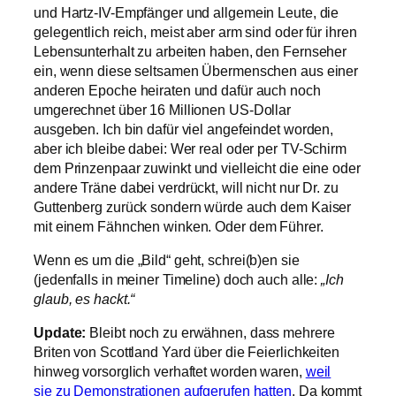
und Hartz-IV-Empfänger und allgemein Leute, die
gelegentlich reich, meist aber arm sind oder für ihren
Lebensunterhalt zu arbeiten haben, den Fernseher
ein, wenn diese seltsamen Übermenschen aus einer
anderen Epoche heiraten und dafür auch noch
umgerechnet über 16 Millionen US-Dollar
ausgeben. Ich bin dafür viel angefeindet worden,
aber ich bleibe dabei: Wer real oder per TV-Schirm
dem Prinzenpaar zuwinkt und vielleicht die eine oder
andere Träne dabei verdrückt, will nicht nur Dr. zu
Guttenberg zurück sondern würde auch dem Kaiser
mit einem Fähnchen winken. Oder dem Führer.
Wenn es um die „Bild“ geht, schrei(b)en sie
(jedenfalls in meiner Timeline) doch auch alle:
„Ich
glaub, es hackt.“
Update:
Bleibt noch zu erwähnen, dass mehrere
Briten von Scottland Yard über die Feierlichkeiten
hinweg vorsorglich verhaftet worden waren,
weil
sie zu Demonstrationen aufgerufen hatten
. Da kommt