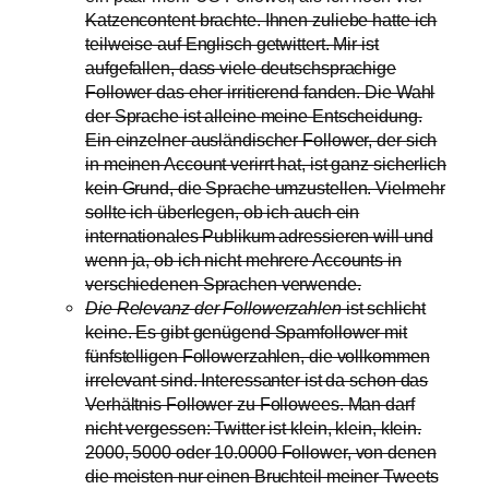
Katzencontent brachte. Ihnen zuliebe hatte ich
teilweise auf Englisch getwittert. Mir ist
aufgefallen, dass viele deutschsprachige
Follower das eher irritierend fanden. Die Wahl
der Sprache ist alleine meine Entscheidung.
Ein einzelner ausländischer Follower, der sich
in meinen Account verirrt hat, ist ganz sicherlich
kein Grund, die Sprache umzustellen. Vielmehr
sollte ich überlegen, ob ich auch ein
internationales Publikum adressieren will und
wenn ja, ob ich nicht mehrere Accounts in
verschiedenen Sprachen verwende.
Die Relevanz der Followerzahlen
ist schlicht
keine. Es gibt genügend Spamfollower mit
fünfstelligen Followerzahlen, die vollkommen
irrelevant sind. Interessanter ist da schon das
Verhältnis Follower zu Followees. Man darf
nicht vergessen: Twitter ist klein, klein, klein.
2000, 5000 oder 10.0000 Follower, von denen
die meisten nur einen Bruchteil meiner Tweets