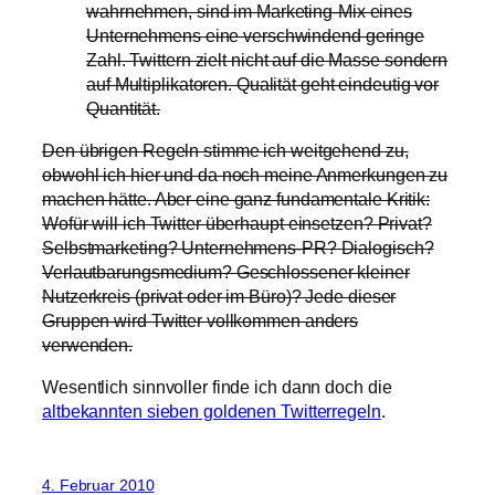
wahrnehmen, sind im Marketing-Mix eines
Unternehmens eine verschwindend geringe
Zahl. Twittern zielt nicht auf die Masse sondern
auf Multiplikatoren. Qualität geht eindeutig vor
Quantität.
Den übrigen Regeln stimme ich weitgehend zu,
obwohl ich hier und da noch meine Anmerkungen zu
machen hätte. Aber eine ganz fundamentale Kritik:
Wofür will ich Twitter überhaupt einsetzen? Privat?
Selbstmarketing? Unternehmens-PR? Dialogisch?
Verlautbarungsmedium? Geschlossener kleiner
Nutzerkreis (privat oder im Büro)? Jede dieser
Gruppen wird Twitter vollkommen anders
verwenden.
Wesentlich sinnvoller finde ich dann doch die
altbekannten sieben goldenen Twitterregeln
.
4. Februar 2010