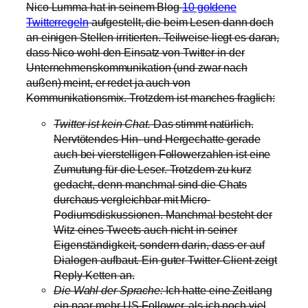
Nico Lumma hat in seinem Blog
10 goldene
Twitterregeln
aufgestellt, die beim Lesen dann doch
an einigen Stellen irritierten. Teilweise liegt es daran,
dass Nico wohl den Einsatz von Twitter in der
Unternehmenskommunikation (und zwar nach
außen) meint, er redet ja auch von
Kommunikationsmix. Trotzdem ist manches fraglich:
Twitter ist kein Chat.
Das stimmt natürlich.
Nervtötendes Hin- und Hergechatte gerade
auch bei vierstelligen Followerzahlen ist eine
Zumutung für die Leser. Trotzdem zu kurz
gedacht, denn manchmal sind die Chats
durchaus vergleichbar mit Micro-
Podiumsdiskussionen. Manchmal besteht der
Witz eines Tweets auch nicht in seiner
Eigenständigkeit, sondern darin, dass er auf
Dialogen aufbaut. Ein guter Twitter-Client zeigt
Reply-Ketten an.
Die Wahl der Sprache:
Ich hatte eine Zeitlang
ein paar mehr US-Follower, als ich noch viel