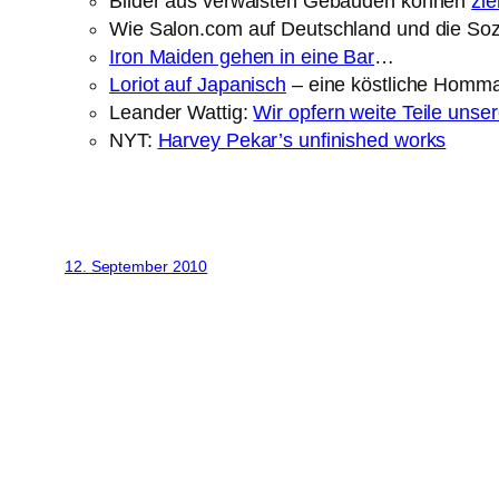
Bilder aus verwaisten Gebäuden können
zie
Wie Salon.com auf Deutschland und die Sozi
Iron Maiden gehen in eine Bar
…
Loriot auf Japanisch
– eine köstliche Homm
Leander Wattig:
Wir opfern weite Teile unser
NYT:
Harvey Pekar’s unfinished works
12. September 2010