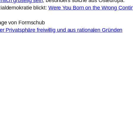
mlich gruselig sein
, besonders solche aus Osteuropa.
aldemokratie blickt:
Were You Born on the Wrong Conti
age von Formschub
er Privatsphäre freiwillig und aus rationalen Gründen