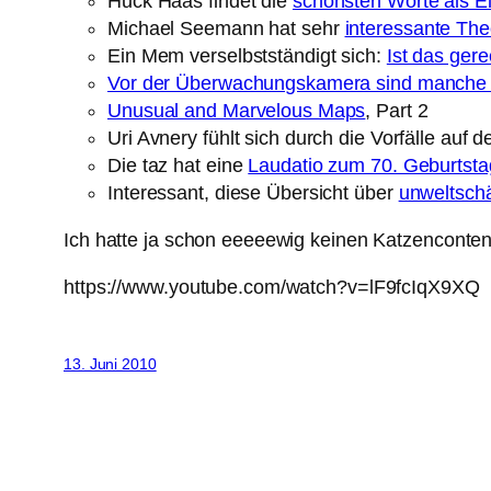
Huck Haas findet die
schönsten Worte als 
Michael Seemann hat sehr
interessante The
Ein Mem verselbstständigt sich:
Ist das ger
Vor der Überwachungskamera sind manche 
Unusual and Marvelous Maps
, Part 2
Uri Avnery fühlt sich durch die Vorfälle auf
Die taz hat eine
Laudatio zum 70. Geburtst
Interessant, diese Übersicht über
unweltsch
Ich hatte ja schon eeeeewig keinen Katzenconte
https://www.youtube.com/watch?v=lF9fcIqX9XQ
13. Juni 2010