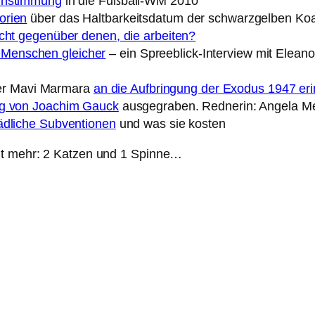
Einstimmung
in die Fußball-WM 2010
orien
über das Haltbarkeitsdatum der schwarzgelben Koal
echt gegenüber denen, die arbeiten?
Menschen gleicher
– ein Spreeblick-Interview mit Eleano
 der Mavi Marmara
an die Aufbringung der Exodus 1947 eri
ag von Joachim Gauck
ausgegraben. Rednerin: Angela Merk
ädliche Subventionen
und was sie kosten
nt mehr: 2 Katzen und 1 Spinne…