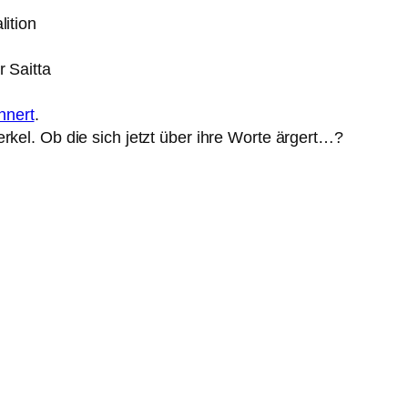
ition
r Saitta
nnert
.
el. Ob die sich jetzt über ihre Worte ärgert…?