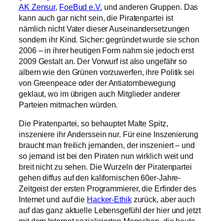
AK Zensur
,
FoeBud e.V.
und anderen Gruppen. Das
kann auch gar nicht sein, die Piratenpartei ist
nämlich nicht Vater dieser Auseinandersetzungen
sondern ihr Kind. Sicher: gegründet wurde sie schon
2006 – in ihrer heutigen Form nahm sie jedoch erst
2009 Gestalt an. Der Vorwurf ist also ungefähr so
albern wie den Grünen vorzuwerfen, ihre Politik sei
von Greenpeace oder der Antiatombewegung
geklaut, wo im übrigen auch Mitglieder anderer
Parteien mitmachen würden.
Die Piratenpartei, so behauptet Malte Spitz,
inszeniere ihr Anderssein nur. Für eine Inszenierung
braucht man freilich jemanden, der inszeniert – und
so jemand ist bei den Piraten nun wirklich weit und
breit nicht zu sehen. Die Wurzeln der Piratenpartei
gehen diffus auf den kalifornischen 60er-Jahre-
Zeitgeist der ersten Programmierer, die Erfinder des
Internet und auf die
Hacker-Ethik
zurück, aber auch
auf das ganz aktuelle Lebensgefühl der hier und jetzt