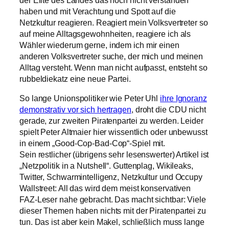
haben und mit Verachtung und Spott auf die
Netzkultur reagieren. Reagiert mein Volksvertreter so
auf meine Alltagsgewohnheiten, reagiere ich als
Wähler wiederum gerne, indem ich mir einen
anderen Volksvertreter suche, der mich und meinen
Alltag versteht. Wenn man nicht aufpasst, entsteht so
rubbeldiekatz eine neue Partei.
So lange Unionspolitiker wie Peter Uhl
ihre Ignoranz
demonstrativ vor sich hertragen
, droht die CDU nicht
gerade, zur zweiten Piratenpartei zu werden. Leider
spielt Peter Altmaier hier wissentlich oder unbewusst
in einem „Good-Cop-Bad-Cop“-Spiel mit.
Sein restlicher (übrigens sehr lesenswerter) Artikel ist
„Netzpolitik in a Nutshell“. Guttenplag, Wikileaks,
Twitter, Schwarmintelligenz, Netzkultur und Occupy
Wallstreet: All das wird dem meist konservativen
FAZ-Leser nahe gebracht. Das macht sichtbar: Viele
dieser Themen haben nichts mit der Piratenpartei zu
tun. Das ist aber kein Makel, schließlich muss lange