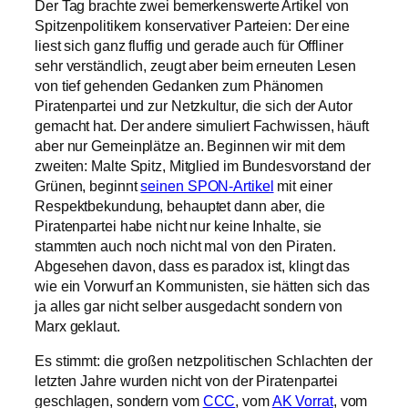
Der Tag brachte zwei bemerkenswerte Artikel von
Spitzenpolitikern konservativer Parteien: Der eine
liest sich ganz fluffig und gerade auch für Offliner
sehr verständlich, zeugt aber beim erneuten Lesen
von tief gehenden Gedanken zum Phänomen
Piratenpartei und zur Netzkultur, die sich der Autor
gemacht hat. Der andere simuliert Fachwissen, häuft
aber nur Gemeinplätze an. Beginnen wir mit dem
zweiten: Malte Spitz, Mitglied im Bundesvorstand der
Grünen, beginnt
seinen SPON-Artikel
mit einer
Respektbekundung, behauptet dann aber, die
Piratenpartei habe nicht nur keine Inhalte, sie
stammten auch noch nicht mal von den Piraten.
Abgesehen davon, dass es paradox ist, klingt das
wie ein Vorwurf an Kommunisten, sie hätten sich das
ja alles gar nicht selber ausgedacht sondern von
Marx geklaut.
Es stimmt: die großen netzpolitischen Schlachten der
letzten Jahre wurden nicht von der Piratenpartei
geschlagen, sondern vom
CCC
, vom
AK Vorrat
, vom