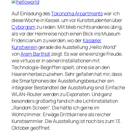
Auf Einladung des
Tokonoma Arpartments
war ich
diese Woche in Kassel, um vor Kunststudenten über
Cyborgism
zu reden. Mit blieb nichts anderes übrig,
als vor der Heimreise noch einen Blick ins Museum
Fridericianum zu werden, wo der
Kasseler
Kunstverein
gerade die Ausstellung „Hello World“
von
Aram Bartholl
zeigt. Es war eine einzige Freude,
wie virtuos er in seinen Installationen mit
Technologie-Begriffen spielt, ohne sie an den
Haaren herbeizuziehen. Sehr gefallen hat mir, dass
die Smartphones der Ausstellungsbesucher ein
integraler Bestandteil der Ausstellung sind. Einfache
WLAN-Router werden zu Exponaten. Und ganz
besonders großartig fand ich die Lichtinstallation
„Random Screen“. Die hätte ich gerne im
Wohnzimmer. Erwäge Drittkarriere als reicher
Kunstsammler. Die Ausstellung ist noch bis zum 13.
Oktober geöffnet.