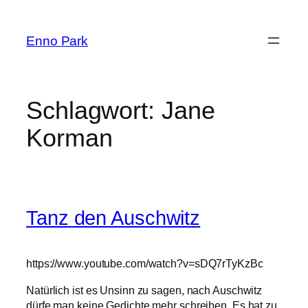
Zum
Inhalt
Enno Park
springen
Schlagwort:
Jane
Korman
Tanz den Auschwitz
https://www.youtube.com/watch?v=sDQ7rTyKzBc
Natürlich ist es Unsinn zu sagen, nach Auschwitz
dürfe man keine Gedichte mehr schreiben. Es hat zu