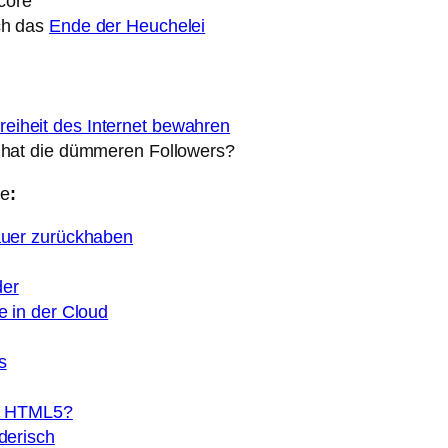
core
uch das
Ende der Heuchelei
reiheit des Internet bewahren
hat die dümmeren Followers?
be
:
Mauer zurückhaben
der
e in der Cloud
s
it HTML5?
derisch