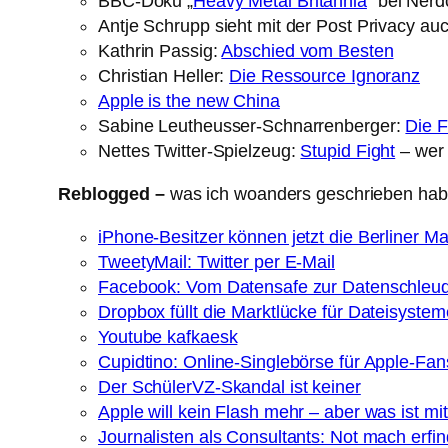
BBC-Doku „
Heavy Metal Britannia
“ bei Nerd
Antje Schrupp sieht mit der Post Privacy a
Kathrin Passig:
Abschied vom Besten
Christian Heller:
Die Ressource Ignoranz
Apple is the new China
Sabine Leutheusser-Schnarrenberger:
Die F
Nettes Twitter-Spielzeug:
Stupid Fight
– wer 
Reblogged –
was ich woanders geschrieben ha
iPhone-Besitzer können jetzt die Berliner 
TweetyMail: Twitter per E-Mail
Facebook: Vom Datensafe zur Datenschleu
Dropbox füllt die Marktlücke für Dateisystem
Youtube kafkaesk
Cupidtino: Online-Singlebörse für Apple-Fan
Der SchülerVZ-Skandal ist keiner
Apple will kein Flash mehr – aber was ist m
Journalisten als Consultants: Not mach erfin