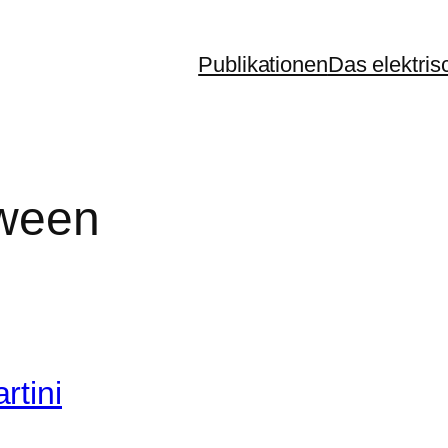
Publikationen
Das elektris
ween
rtini