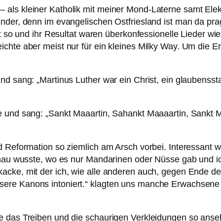
ls kleiner Katholik mit meiner Mond-Laterne samt Elektro
inder, denn im evangelischen Ostfriesland ist man da p
ht so und ihr Resultat waren überkonfessionelle Lieder w
ichte aber meist nur für ein kleines Milky Way. Um die 
nd sang: „Martinus Luther war ein Christ, ein glaubensst
 und sang: „Sankt Maaartin, Sahankt Maaaartin, Sankt Ma
nd Reformation so ziemlich am Arsch vorbei. Interessant
genau wusste, wo es nur Mandarinen oder Nüsse gab und 
acke, mit der ich, wie alle anderen auch, gegen Ende der
ere Kanons intoniert.“ klagten uns manche Erwachsene 
e das Treiben und die schaurigen Verkleidungen so anse