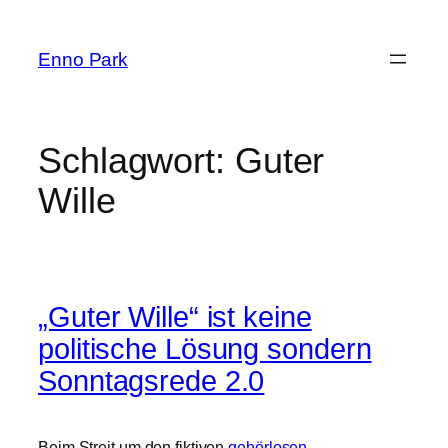
Zum
Inhalt
Enno Park
springen
Schlagwort:
Guter
Wille
„Guter Wille“ ist keine
politische Lösung sondern
Sonntagsrede 2.0
Beim Streit um den fiktiven
gehörlosen