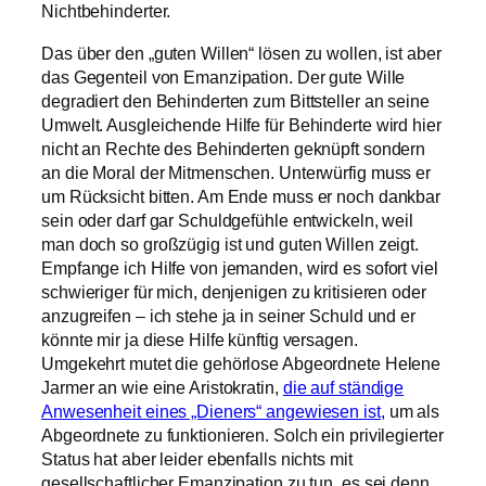
Nichtbehinderter.
Das über den „guten Willen“ lösen zu wollen, ist aber
das Gegenteil von Emanzipation. Der gute Wille
degradiert den Behinderten zum Bittsteller an seine
Umwelt. Ausgleichende Hilfe für Behinderte wird hier
nicht an Rechte des Behinderten geknüpft sondern
an die Moral der Mitmenschen. Unterwürfig muss er
um Rücksicht bitten. Am Ende muss er noch dankbar
sein oder darf gar Schuldgefühle entwickeln, weil
man doch so großzügig ist und guten Willen zeigt.
Empfange ich Hilfe von jemanden, wird es sofort viel
schwieriger für mich, denjenigen zu kritisieren oder
anzugreifen – ich stehe ja in seiner Schuld und er
könnte mir ja diese Hilfe künftig versagen.
Umgekehrt mutet die gehörlose Abgeordnete Helene
Jarmer an wie eine Aristokratin,
die auf ständige
Anwesenheit eines „Dieners“ angewiesen ist,
um als
Abgeordnete zu funktionieren. Solch ein privilegierter
Status hat aber leider ebenfalls nichts mit
gesellschaftlicher Emanzipation zu tun, es sei denn,