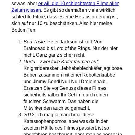
sowas, aber
er will die 10 schlechtesten Filme aller
Zeiten wissen
. Es gibt so dermaßen viele wirklich
schlechte Filme, dass es eine Herausforderung ist,
sich auf nur 10 zu beschränken. Also hier meine
Bottom Ten:
Bad Taste:
Peter Jackson ist kult. Von
Braindead bis Lord of the Rings. Nur der hier
nicht. Ganz ganz sicher nicht.
Dudu – zwei tolle Käfer räumen auf:
Knightrideresker Liebhabeblechkäfer jagt böse
Buben zusammen mit einer Robotterkrabbe
und Jimmy Bondi Null Null Dreieinhalb.
Ersetzen Sie vor Genuss dieses Filmes
sicherheitshalber Ihr Gehirn durch einen
feuchten Schwamm. Das haben die
Mitwirkenden auch so gemacht.
2012:
Ich mag ja manchmal diese
Katastrophenpornos, aber was da in der
zweiten Hälfte des Filmes passiert, ist so
abgefahren bescheuert, dass man es besser in