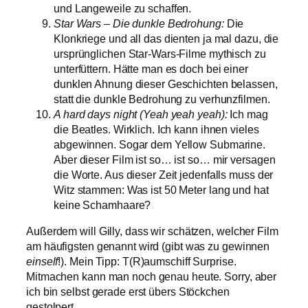
und Langeweile zu schaffen.
Star Wars – Die dunkle Bedrohung:
Die
Klonkriege und all das dienten ja mal dazu, die
ursprünglichen Star-Wars-Filme mythisch zu
unterfüttern. Hätte man es doch bei einer
dunklen Ahnung dieser Geschichten belassen,
statt die dunkle Bedrohung zu verhunzfilmen.
A hard days night (Yeah yeah yeah):
Ich mag
die Beatles. Wirklich. Ich kann ihnen vieles
abgewinnen. Sogar dem Yellow Submarine.
Aber dieser Film ist so… ist so… mir versagen
die Worte. Aus dieser Zeit jedenfalls muss der
Witz stammen: Was ist 50 Meter lang und hat
keine Schamhaare?
Außerdem will Gilly, dass wir schätzen, welcher Film
am häufigsten genannt wird (gibt was zu gewinnen
einself
!). Mein Tipp: T(R)aumschiff Surprise.
Mitmachen kann man noch genau heute. Sorry, aber
ich bin selbst gerade erst übers Stöckchen
gestolpert.