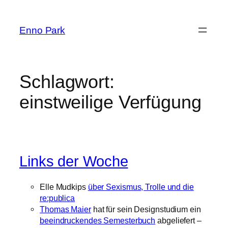
Zum
Inhalt
Enno Park
springen
Schlagwort:
einstweilige Verfügung
Links der Woche
Elle Mudkips
über Sexismus, Trolle und die
re:publica
Thomas Maier
hat für sein Designstudium ein
beeindruckendes Semesterbuch
abgeliefert –