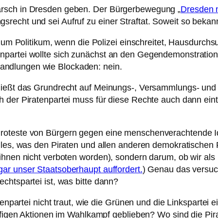
arsch in Dresden geben. Der Bürgerbewegung „
Dresden n
recht und sei Aufruf zu einer Straftat. Soweit so bekann
 zum Politikum, wenn die Polizei einschreitet, Hausdurchs
partei wollte sich zunächst an den Gegendemonstratione
Handlungen wie Blockaden: nein.
nießt das Grundrecht auf Meinungs-, Versammlungs- und D
h der Piratenpartei muss für diese Rechte auch dann ei
roteste von Bürgern gegen eine menschenverachtende Ide
les, was den Piraten und allen anderen demokratischen Pa
ihnen nicht verboten worden), sondern darum, ob wir als 
ar unser Staatsoberhaupt auffordert.
) Genau das versuc
chtspartei ist, was bitte dann?
tenpartei nicht traut, wie die Grünen und die Linkspartei
iffigen Aktionen im Wahlkampf geblieben? Wo sind die Pi