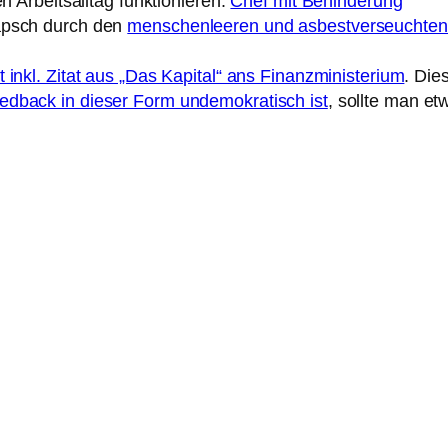
n Arbeitsalltag funktionieren:
Chef mit Behinderung
apsch durch den
menschenleeren und asbestverseuchten 
 inkl. Zitat aus „Das Kapital“ ans Finanzministerium
. Die
edback in dieser Form undemokratisch ist
, sollte man et