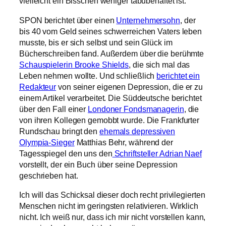
vielleicht ein Bisschen weniger tabubehaftet ist.
SPON berichtet über einen
Unternehmersohn
, der
bis 40 vom Geld seines schwerreichen Vaters leben
musste, bis er sich selbst und sein Glück im
Bücherschreiben fand. Außerdem über die berühmte
Schauspielerin Brooke Shields
, die sich mal das
Leben nehmen wollte. Und schließlich
berichtet ein
Redakteur
von seiner eigenen Depression, die er zu
einem Artikel verarbeitet. Die Süddeutsche berichtet
über den Fall einer
Londoner Fondsmanagerin
, die
von ihren Kollegen gemobbt wurde. Die Frankfurter
Rundschau bringt den
ehemals depressiven
Olympia-Sieger
Matthias Behr, während der
Tagesspiegel den uns den
Schriftsteller Adrian Naef
vorstellt, der ein Buch über seine Depression
geschrieben hat.
Ich will das Schicksal dieser doch recht privilegierten
Menschen nicht im geringsten relativieren. Wirklich
nicht. Ich weiß nur, dass ich mir nicht vorstellen kann,