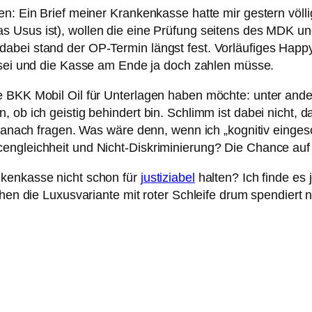
en: Ein Brief meiner Krankenkasse hatte mir gestern völl
 Usus ist), wollen die eine Prüfung seitens des MDK und
bei stand der OP-Termin längst fest. Vorläufiges Happy 
ei und die Kasse am Ende ja doch zahlen müsse.
e BKK Mobil Oil für Unterlagen haben möchte: unter ande
 ob ich geistig behindert bin. Schlimm ist dabei nicht, da
t danach fragen. Was wäre denn, wenn ich „kognitiv einges
engleichheit und Nicht-Diskriminierung? Die Chance auf 
nkenkasse nicht schon für
justiziabel
halten? Ich finde es 
schen die Luxusvariante mit roter Schleife drum spendier