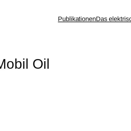
Publikationen
Das elektris
obil Oil