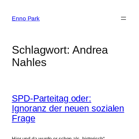
Zum
Inhalt
Enno Park
springen
Schlagwort:
Andrea
Nahles
SPD-Parteitag oder:
Ignoranz der neuen sozialen
Frage
Hier und da wurde er schon als „historisch“