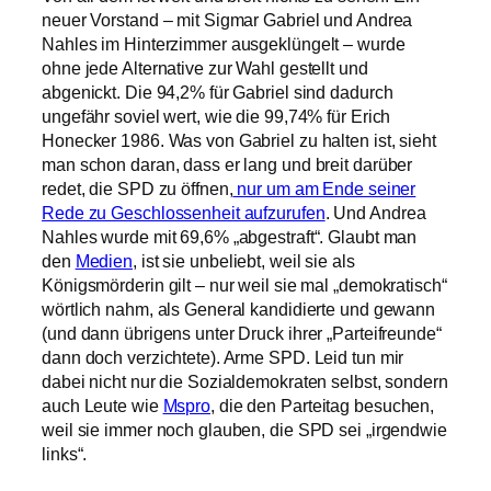
neuer Vorstand – mit Sigmar Gabriel und Andrea
Nahles im Hinterzimmer ausgeklüngelt – wurde
ohne jede Alternative zur Wahl gestellt und
abgenickt. Die 94,2% für Gabriel sind dadurch
ungefähr soviel wert, wie die 99,74% für Erich
Honecker 1986. Was von Gabriel zu halten ist, sieht
man schon daran, dass er lang und breit darüber
redet, die SPD zu öffnen,
nur um am Ende seiner
Rede zu Geschlossenheit aufzurufen
. Und Andrea
Nahles wurde mit 69,6% „abgestraft“. Glaubt man
den
Medien
, ist sie unbeliebt, weil sie als
Königsmörderin gilt – nur weil sie mal „demokratisch“
wörtlich nahm, als General kandidierte und gewann
(und dann übrigens unter Druck ihrer „Parteifreunde“
dann doch verzichtete). Arme SPD. Leid tun mir
dabei nicht nur die Sozialdemokraten selbst, sondern
auch Leute wie
Mspro
, die den Parteitag besuchen,
weil sie immer noch glauben, die SPD sei „irgendwie
links“.