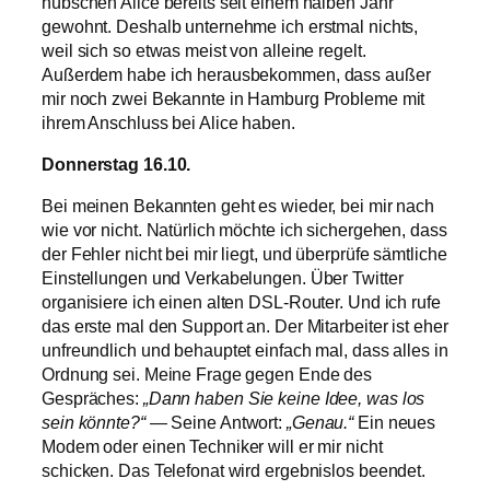
hübschen Alice bereits seit einem halben Jahr
gewohnt. Deshalb unternehme ich erstmal nichts,
weil sich so etwas meist von alleine regelt.
Außerdem habe ich herausbekommen, dass außer
mir noch zwei Bekannte in Hamburg Probleme mit
ihrem Anschluss bei Alice haben.
Donnerstag 16.10.
Bei meinen Bekannten geht es wieder, bei mir nach
wie vor nicht. Natürlich möchte ich sichergehen, dass
der Fehler nicht bei mir liegt, und überprüfe sämtliche
Einstellungen und Verkabelungen. Über Twitter
organisiere ich einen alten DSL-Router. Und ich rufe
das erste mal den Support an. Der Mitarbeiter ist eher
unfreundlich und behauptet einfach mal, dass alles in
Ordnung sei. Meine Frage gegen Ende des
Gespräches:
„Dann haben Sie keine Idee, was los
sein könnte?“
— Seine Antwort:
„Genau.“
Ein neues
Modem oder einen Techniker will er mir nicht
schicken. Das Telefonat wird ergebnislos beendet.