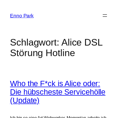
Zum
Inhalt
Enno Park
springen
Schlagwort:
Alice DSL
Störung Hotline
Who the F*ck is Alice oder:
Die hübscheste Servicehölle
(Update)
Ich bin so eine Art Webworker. Momentan arbeite ich