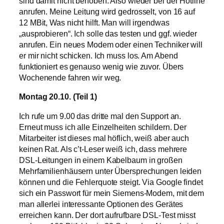
sind damit nicht behoben. Also wieder bei der Hotline
anrufen. Meine Leitung wird gedrosselt, von 16 auf
12 MBit, Was nicht hilft. Man will irgendwas
„ausprobieren“. Ich solle das testen und ggf. wieder
anrufen. Ein neues Modem oder einen Techniker will
er mir nicht schicken. Ich muss los. Am Abend
funktioniert es genauso wenig wie zuvor. Übers
Wochenende fahren wir weg.
Montag 20.10. (Teil 1)
Ich rufe um 9.00 das dritte mal den Support an.
Erneut muss ich alle Einzelheiten schildern. Der
Mitarbeiter ist dieses mal höflich, weiß aber auch
keinen Rat. Als c’t-Leser weiß ich, dass mehrere
DSL-Leitungen in einem Kabelbaum in großen
Mehrfamilienhäusern unter Übersprechungen leiden
können und die Fehlerquote steigt. Via Google findet
sich ein Passwort für mein Siemens-Modem, mit dem
man allerlei interessante Optionen des Gerätes
erreichen kann. Der dort aufrufbare DSL-Test misst