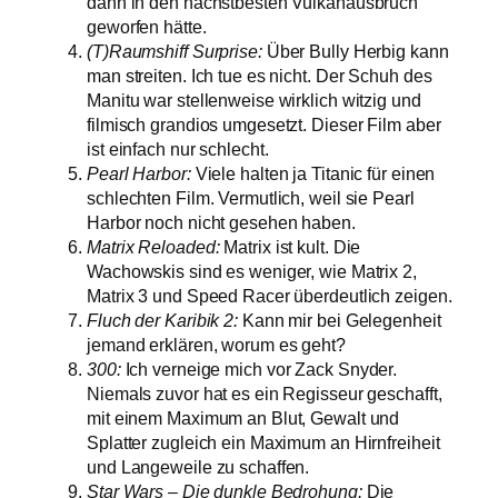
dann in den nächstbesten Vulkanausbruch
geworfen hätte.
(T)Raumshiff Surprise:
Über Bully Herbig kann
man streiten. Ich tue es nicht. Der Schuh des
Manitu war stellenweise wirklich witzig und
filmisch grandios umgesetzt. Dieser Film aber
ist einfach nur schlecht.
Pearl Harbor:
Viele halten ja Titanic für einen
schlechten Film. Vermutlich, weil sie Pearl
Harbor noch nicht gesehen haben.
Matrix Reloaded:
Matrix ist kult. Die
Wachowskis sind es weniger, wie Matrix 2,
Matrix 3 und Speed Racer überdeutlich zeigen.
Fluch der Karibik 2:
Kann mir bei Gelegenheit
jemand erklären, worum es geht?
300:
Ich verneige mich vor Zack Snyder.
Niemals zuvor hat es ein Regisseur geschafft,
mit einem Maximum an Blut, Gewalt und
Splatter zugleich ein Maximum an Hirnfreiheit
und Langeweile zu schaffen.
Star Wars – Die dunkle Bedrohung:
Die