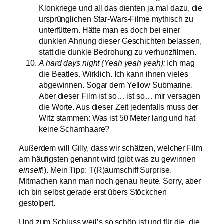
Klonkriege und all das dienten ja mal dazu, die
ursprünglichen Star-Wars-Filme mythisch zu
unterfüttern. Hätte man es doch bei einer
dunklen Ahnung dieser Geschichten belassen,
statt die dunkle Bedrohung zu verhunzfilmen.
A hard days night (Yeah yeah yeah):
Ich mag
die Beatles. Wirklich. Ich kann ihnen vieles
abgewinnen. Sogar dem Yellow Submarine.
Aber dieser Film ist so… ist so… mir versagen
die Worte. Aus dieser Zeit jedenfalls muss der
Witz stammen: Was ist 50 Meter lang und hat
keine Schamhaare?
Außerdem will Gilly, dass wir schätzen, welcher Film
am häufigsten genannt wird (gibt was zu gewinnen
einself
!). Mein Tipp: T(R)aumschiff Surprise.
Mitmachen kann man noch genau heute. Sorry, aber
ich bin selbst gerade erst übers Stöckchen
gestolpert.
Und zum Schluss weil’s so schön ist und für die, die